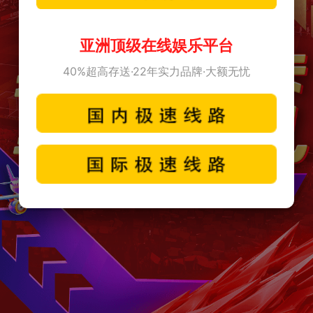
亚洲顶级在线娱乐平台
40%超高存送·22年实力品牌·大额无忧